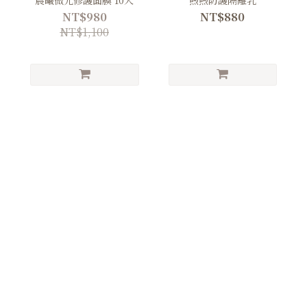
晨曦微光修護面膜 10入
煦煦防護隔離乳
NT$980
NT$880
NT$1,100