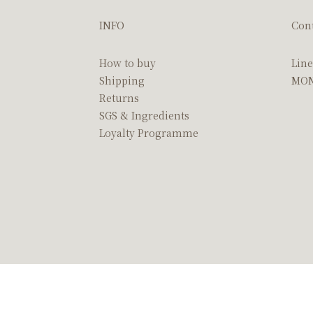
INFO
Cont
How to buy
Li
Shipping
MON 
Returns
SGS & Ingredients
Loyalty Programme