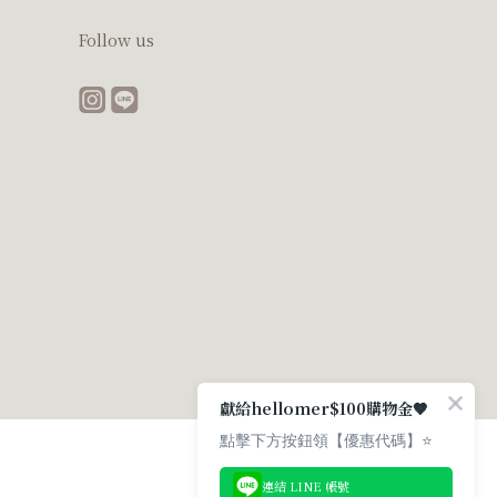
Follow us
獻給hellomer$100購物金🤎
點擊下方按鈕領【優惠代碼】⭐
連結 LINE 帳號