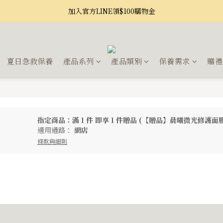
加入官方LINE領$100購物金
夏日急救保養
產品系列
產品類別
保養需求
贈禮
指定商品：滿 1 件 即享 1 件贈品 (【贈品】晨曦微光修護面膜
適用通路：
網店
條款與細則