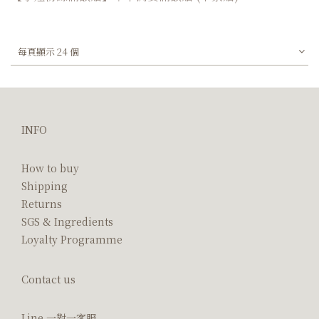
每頁顯示 24 個
INFO
How to buy
Shipping
Returns
SGS & Ingredients
Loyalty Programme
Contact us
Line 一對一客服