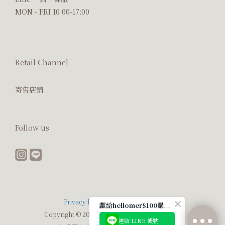
MON - FRI 10:00-17:00
Retail Channel
寄售店鋪
Follow us
Privacy Policy
|
Terms Of Service
獻給hellomer$100購物金🤎
Copyright © 2021 hellome. All rights reserved.
連結 LINE 帳號